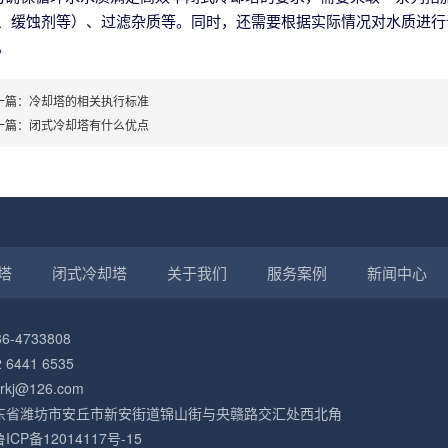
、缓蚀剂等）、过滤杂质等。同时，还需要根据实际情况对水质进行
。
一篇：
冷却塔的相关执行标准
一篇：
闭式冷却塔有什么优点
塔
闭式冷却塔
关于我们
服务案例
新闻中心
-4733808
6441 6535
kj@126.com
东省潍坊市安丘市新安街道锦山街与央赣路交汇处西北角
鲁ICP备12014117号-15