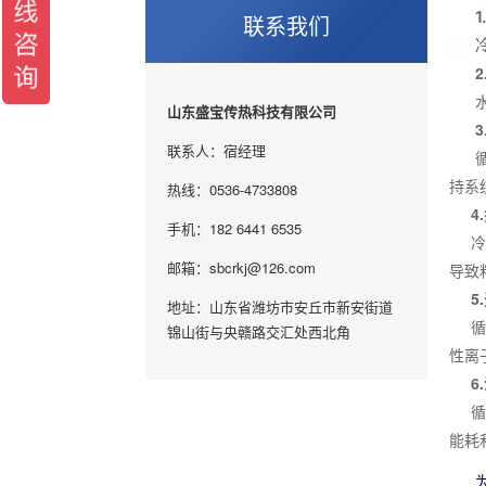
联系我们
冷却
2.
水的
山东盛宝传热科技有限公司
3.
联系人：宿经理
循环
持系
热线：0536-4733808
4.
手机：182 6441 6535
冷却
邮箱：sbcrkj@126.com
导致
5.
地址：山东省潍坊市安丘市新安街道
循环
锦山街与央赣路交汇处西北角
性离
6.
循环
能耗