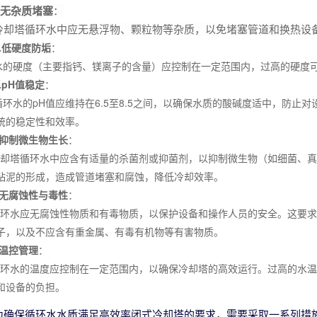
1.无杂质堵塞
：
塔循环水中应无悬浮物、颗粒物等杂质，以免堵塞管道和换热设
低硬度防垢
：
硬度（主要指钙、镁离子的含量）应控制在一定范围内，过高的硬度可
pH值稳定
：
水的pH值应维持在6.5至8.5之间，以确保水质的酸碱度适中，防止对
统的稳定性和效率。
抑制微生物生长
：
塔循环水中应含有适量的杀菌剂或抑菌剂，以抑制微生物（如细菌、真
粘泥的形成，造成管道堵塞和腐蚀，降低冷却效率。
无腐蚀性与毒性
：
水应无腐蚀性物质和有毒物质，以保护设备和操作人员的安全。这要求
子，以及不应含有重金属、有毒有机物等有害物质。
温控管理
：
水的温度应控制在一定范围内，以确保冷却塔的高效运行。过高的水温
和设备的负担。
为确保循环水水质满足高效率闭式冷却塔的要求，需要采取一系列措