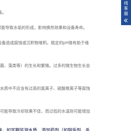
线
客
备。
服
能导致水垢的形成，影响换热效果和设备寿命。
设备造成腐蚀或沉积物堆积。稳定的pH值有助于维
菌、藻类等）的生长和繁殖。过多的微生物生长会
水质中不应含有过高的氯离子、硫酸根离子等腐蚀
可能导致冷却效果不佳，而过低的水温则可能增加
施，如定期监测水质、添加药剂（如阻垢剂、杀